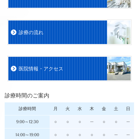
診療の流れ
医院情報・アクセス
診療時間のご案内
診療時間
月
火
水
木
金
土
日
9:00～12:30
○
○
○
─
○
○
─
14:00～19:00
○
○
○
○
○
─
─